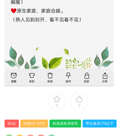
0
0
90后
年薪10-20万
有房或有房有车
男生身高175以下