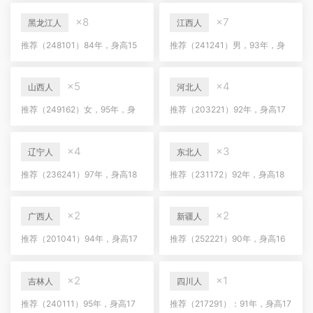
房
×8
×7
黑龙江人
江西人
推荐（248101）84年，身高15
推荐（241241）男，93年，身
9，哈尔滨，数据统计，年薪10
高174，江西人，有房无车，年
万
薪30万
×5
×4
山西人
河北人
推荐（249162）女，95年，身
推荐（203221）92年，身高17
高160，山西人，研究生学历，
3，河北人，上市公司研发工程
年薪20万
师，年薪15万，未婚，
×4
×3
辽宁人
东北人
推荐（236241）97年，身高18
推荐（231172）92年，身高18
0，辽宁人，有房有车，做工程
0，东北人，有房有贷，独生子
的
女
×2
×2
广西人
新疆人
推荐（201041）94年，身高17
推荐（252221）90年，身高16
0，广西人，项目经理
5，新疆人，年薪60+，有房有车
×2
×1
吉林人
四川人
推荐（240111）95年，身高17
推荐（217291）：91年，身高17