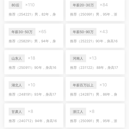
×110
×84
80后
年薪20-30万
推荐（254221）男，82年，身
推荐（250991）男，95年，浙
高172，南京人，主城4套房，有
江人，研发工程师，年薪30万
车，国企工作
×65
×43
年薪30-50万
年薪50-90万
推荐（258291）男，94年，身
推荐（252221）90年，身高16
高173，安徽人，国企工作，年
5，新疆人，年薪60+，有房有车
薪30+，房车无贷
×18
×13
山东人
河南人
推荐（250911）90年，身高16
推荐（231122） 88年，身高17
5，山东人，销售，年薪12万
2，洛阳人，有房有车，个体经
营，年薪30万+
×10
×10
湖北人
年薪百万以上
推荐（248191）93年，身高17
推荐（242871）男，86年，身
2，湖北人，定居江宁，年薪20
高178，南京人，多套房产，年
万
薪百万
×8
×8
甘肃人
浙江人
推荐（240712）94年，身高16
推荐（250991）男，95年，浙
6，甘肃人，前台工作，老家有
江人，研发工程师，年薪30万