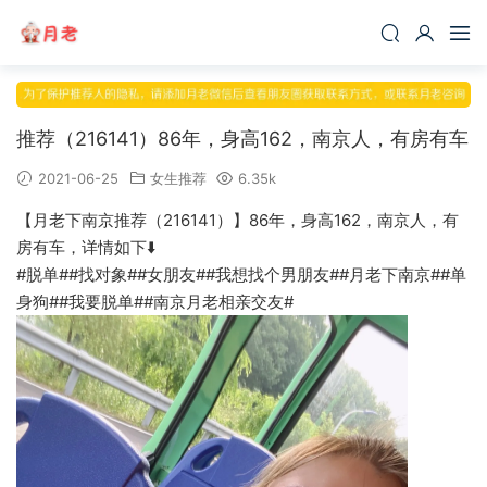
推荐（216141）86年，身高162，南京人，有房有车
2021-06-25
女生推荐
6.35k
【月老下南京推荐（216141）】86年，身高162，南京人，有
房有车，详情如下⬇️
#脱单##找对象##女朋友##我想找个男朋友##月老下南京##单
身狗##我要脱单##南京月老相亲交友#